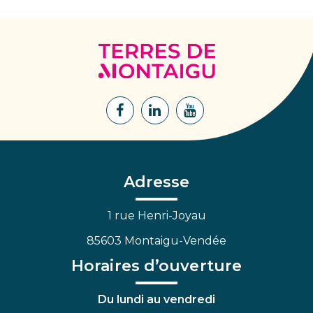
Terres
de
Montaigu
Lien
Lien
Lien
vers
vers
vers
le
le
la
compte
compte
chaîne
Facebook
Linkedin
Youtube
Adresse
1 rue Henri-Joyau
85603 Montaigu-Vendée
Horaires d’ouverture
Du lundi au vendredi