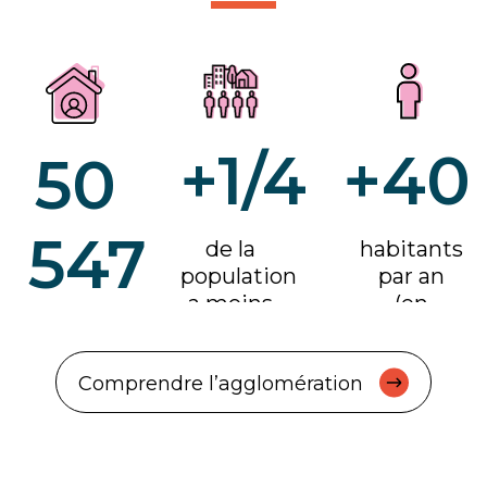
+1/4
+40
50
547
de la
habitants
population
par an
a moins
(en
de 20
moyenne)
habitants
ans
Comprendre l’agglomération