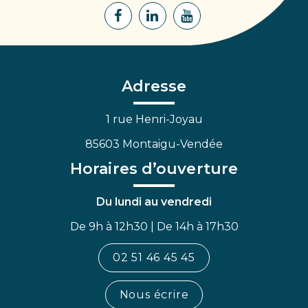
Lien
Lien
Lien
vers
vers
vers
le
le
la
compte
compte
chaîne
Facebook
Linkedin
Youtube
Adresse
1 rue Henri-Joyau
85603 Montaigu-Vendée
Horaires d’ouverture
Du lundi au vendredi
De 9h à 12h30 | De 14h à 17h30
02 51 46 45 45
Nous écrire