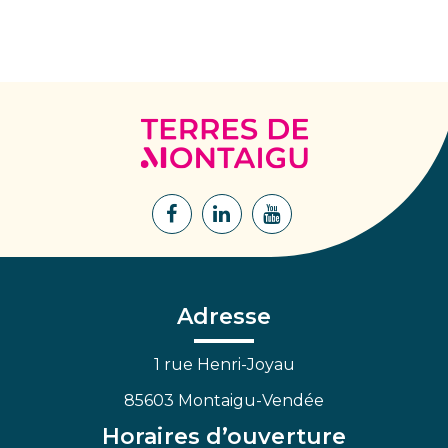
Terres
de
Montaigu
Lien
Lien
Lien
vers
vers
vers
le
le
la
compte
compte
chaîne
Facebook
Linkedin
Youtube
Adresse
1 rue Henri-Joyau
85603 Montaigu-Vendée
Horaires d’ouverture