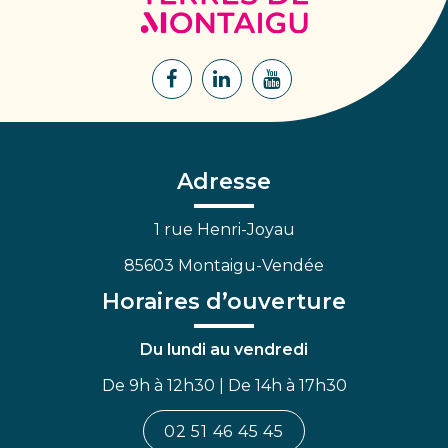
de
Montaigu
Lien
Lien
Lien
vers
vers
vers
le
le
la
compte
compte
chaîne
Facebook
Linkedin
Youtube
Adresse
1 rue Henri-Joyau
85603 Montaigu-Vendée
Horaires d’ouverture
Du lundi au vendredi
De 9h à 12h30 | De 14h à 17h30
02 51 46 45 45