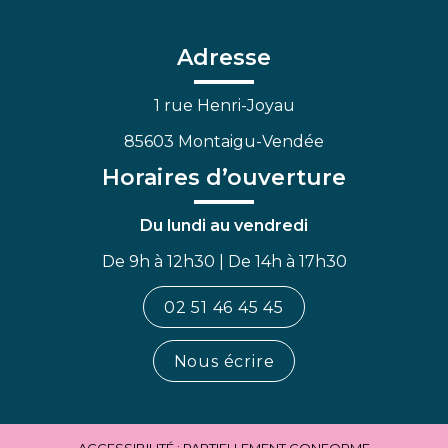
le
le
la
compte
compte
chaîne
Facebook
Linkedin
Youtube
Adresse
1 rue Henri-Joyau
85603 Montaigu-Vendée
Horaires d’ouverture
Du lundi au vendredi
De 9h à 12h30 | De 14h à 17h30
02 51 46 45 45
Nous écrire