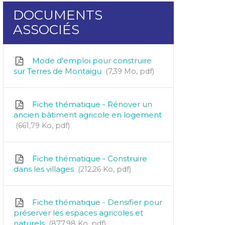
DOCUMENTS
ASSOCIÉS
Mode d'emploi pour construire
sur Terres de Montaigu
7,39
Mo
, pdf
Fiche thématique - Rénover un
ancien bâtiment agricole en logement
661,79
Ko
, pdf
Fiche thématique - Construire
dans les villages
212,26
Ko
, pdf
Fiche thématique - Densifier pour
préserver les espaces agricoles et
naturels
877,98
Ko
, pdf