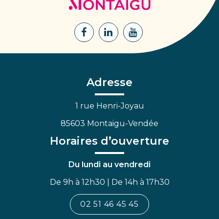
de
Montaigu
Lien
Lien
Lien
vers
vers
vers
le
le
la
compte
compte
chaîne
Facebook
Linkedin
Youtube
Adresse
1 rue Henri-Joyau
85603 Montaigu-Vendée
Horaires d’ouverture
Du lundi au vendredi
De 9h à 12h30 | De 14h à 17h30
02 51 46 45 45