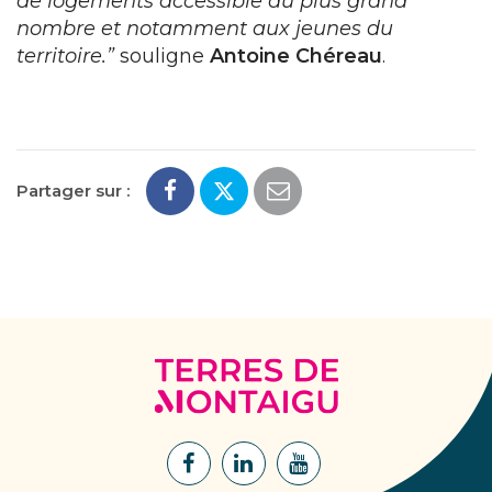
de logements accessible au plus grand
nombre et notamment aux jeunes du
territoire.”
souligne
Antoine Chéreau
.
Partager sur :
Terres
de
Montaigu
Lien
Lien
Lien