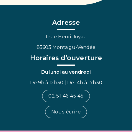
vers
vers
vers
le
le
la
compte
compte
chaîne
Facebook
Linkedin
Youtube
Adresse
1 rue Henri-Joyau
85603 Montaigu-Vendée
Horaires d’ouverture
Du lundi au vendredi
De 9h à 12h30 | De 14h à 17h30
02 51 46 45 45
Nous écrire