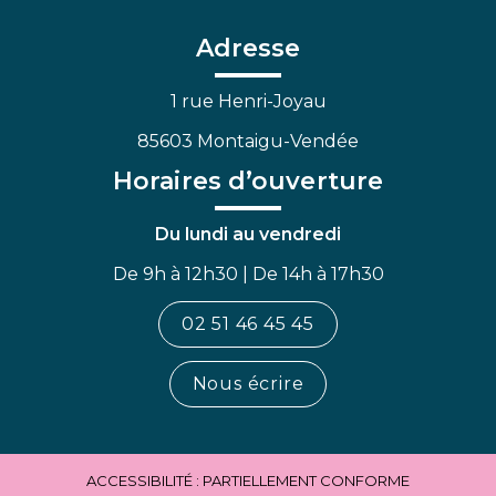
compte
compte
chaîne
Facebook
Linkedin
Youtube
Adresse
1 rue Henri-Joyau
85603 Montaigu-Vendée
Horaires d’ouverture
Du lundi au vendredi
De 9h à 12h30 | De 14h à 17h30
02 51 46 45 45
Nous écrire
ACCESSIBILITÉ : PARTIELLEMENT CONFORME