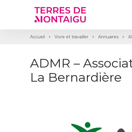
Gestion des traceurs
Accueil
Vivre et travailler
Annuaires
A
ADMR – Associat
La Bernardière