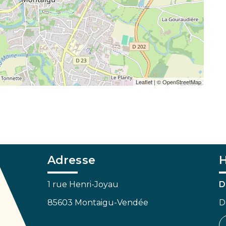
Leaflet
| ©
OpenStreetMap
Adresse
H
1 rue Henri-Joyau
D
85603 Montaigu-Vendée
D