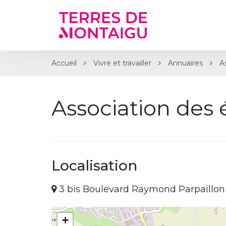
Gestion des traceurs
Accueil
Vivre et travailler
Annuaires
As
Association des ét
Localisation
3 bis Boulevard Raymond Parpaillo
+