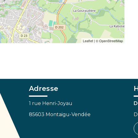
Leaflet
| ©
OpenStreetMap
Adresse
H
1 rue Henri-Joyau
D
85603 Montaigu-Vendée
D