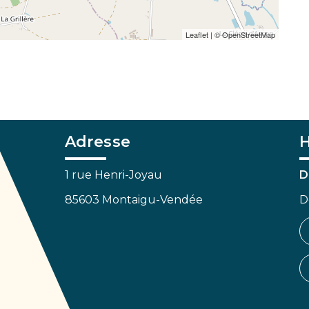
Leaflet
| ©
OpenStreetMap
Adresse
H
1 rue Henri-Joyau
D
85603 Montaigu-Vendée
D