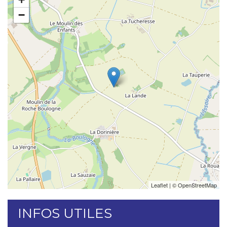
−
Leaflet
| ©
OpenStreetMap
INFOS UTILES