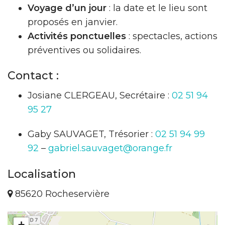
Voyage d’un jour
: la date et le lieu sont
proposés en janvier.
Activités ponctuelles
: spectacles, actions
préventives ou solidaires.
Contact :
Josiane CLERGEAU, Secrétaire :
02 51 94
95 27
Gaby SAUVAGET, Trésorier :
02 51 94 99
92
–
gabriel.sauvaget@orange.fr
Localisation
85620 Rocheservière
+