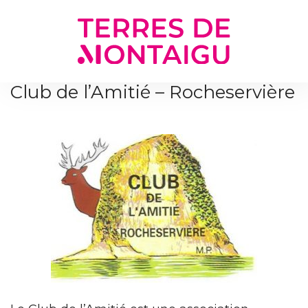
Gestion des traceurs
Club de l’Amitié – Rocheservière