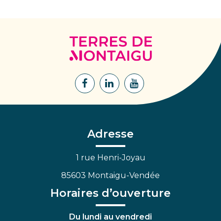
Terres
de
Montaigu
Lien
Lien
Lien
vers
vers
vers
le
le
la
compte
compte
chaîne
Facebook
Linkedin
Youtube
Adresse
1 rue Henri-Joyau
85603 Montaigu-Vendée
Horaires d’ouverture
Du lundi au vendredi