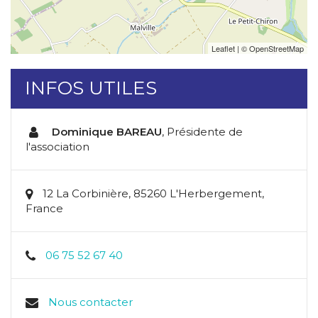
Leaflet
| ©
OpenStreetMap
INFOS UTILES
Dominique BAREAU
,
Présidente de
l'association
12 La Corbinière, 85260 L'Herbergement,
France
06 75 52 67 40
Nous contacter