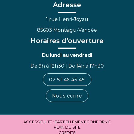
Facebook
Linkedin
Youtube
Adresse
1 rue Henri-Joyau
85603 Montaigu-Vendée
Horaires d’ouverture
Du lundi au vendredi
De 9h à 12h30 | De 14h à 17h30
02 51 46 45 45
Nous écrire
ACCESSIBILITÉ : PARTIELLEMENT CONFORME
PLAN DU SITE
CRÉDITS