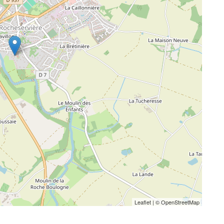
Leaflet
| ©
OpenStreetMap