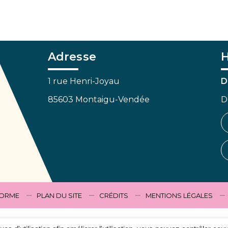
Adresse
H
1 rue Henri-Joyau
D
85603 Montaigu-Vendée
D
FORME
PLAN DU SITE
CRÉDITS
MENTIONS LÉGALES