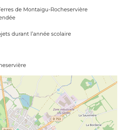
res de Montaigu-Rocheservière
Vendée
ojets durant l’année scolaire
heservière