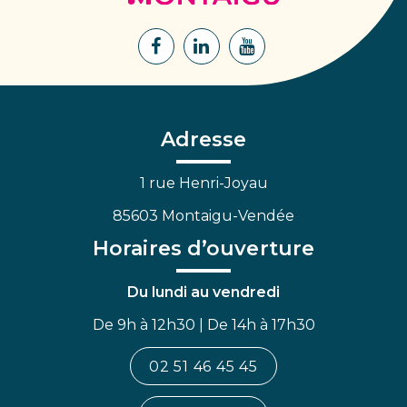
Montaigu
Lien
Lien
Lien
vers
vers
vers
le
le
la
compte
compte
chaîne
Facebook
Linkedin
Youtube
Adresse
1 rue Henri-Joyau
85603 Montaigu-Vendée
Horaires d’ouverture
Du lundi au vendredi
De 9h à 12h30 | De 14h à 17h30
02 51 46 45 45