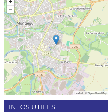
+
−
Leaflet
| ©
OpenStreetMap
INFOS UTILES