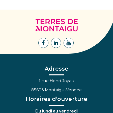
Terres
de
Montaigu
Lien
Lien
Lien
vers
vers
vers
le
le
la
compte
compte
chaîne
Facebook
Linkedin
Youtube
Adresse
1 rue Henri-Joyau
85603 Montaigu-Vendée
Horaires d’ouverture
Du lundi au vendredi