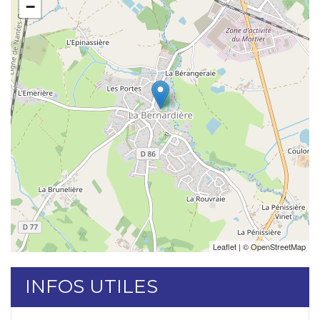
−
Leaflet
| ©
OpenStreetMap
INFOS UTILES