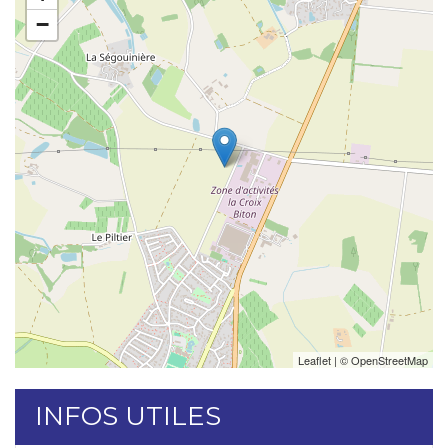
−
Leaflet
| ©
OpenStreetMap
INFOS UTILES