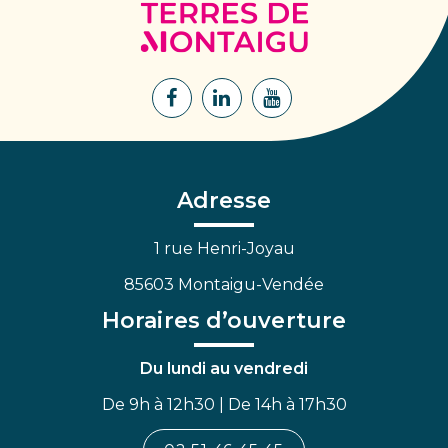
Terres
de
Montaigu
Lien
Lien
Lien
vers
vers
vers
le
le
la
compte
compte
chaîne
Facebook
Linkedin
Youtube
Adresse
1 rue Henri-Joyau
85603 Montaigu-Vendée
Horaires d’ouverture
Du lundi au vendredi
De 9h à 12h30 | De 14h à 17h30