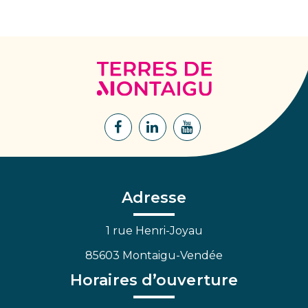
Terres
de
Montaigu
Lien
Lien
Lien
vers
vers
vers
le
le
la
compte
compte
chaîne
Facebook
Linkedin
Youtube
Adresse
1 rue Henri-Joyau
85603 Montaigu-Vendée
Horaires d’ouverture