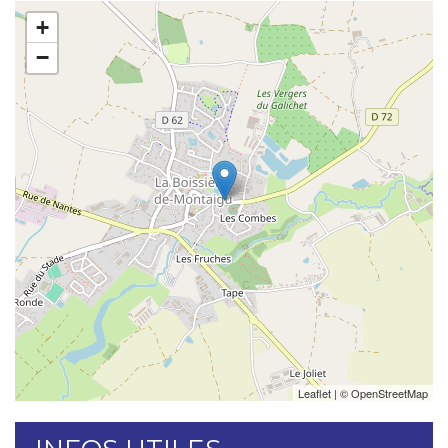
+
−
Leaflet
| ©
OpenStreetMap