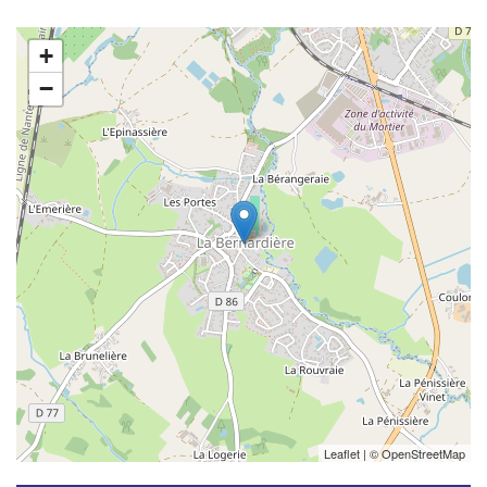
+
−
Leaflet
| ©
OpenStreetMap