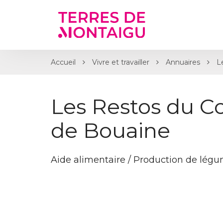
Gestion des traceurs
Accueil
Vivre et travailler
Annuaires
L
Les Restos du Cœ
de Bouaine
Aide alimentaire / Production de lég