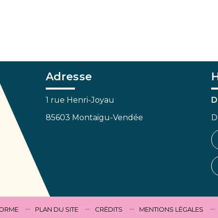
Adresse
H
1 rue Henri-Joyau
D
85603 Montaigu-Vendée
D
FORME
PLAN DU SITE
CRÉDITS
MENTIONS LÉGALES