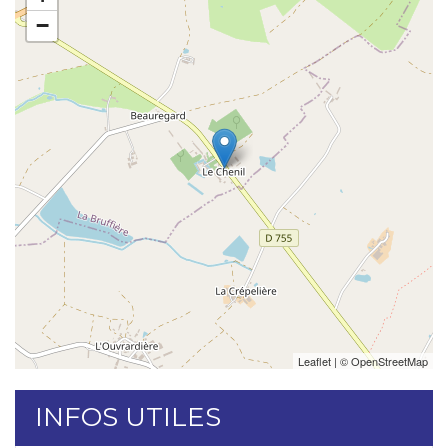
−
Leaflet
| ©
OpenStreetMap
INFOS UTILES