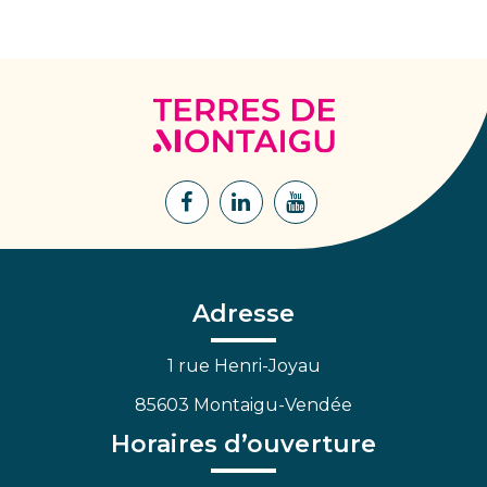
Terres
de
Montaigu
Lien
Lien
Lien
vers
vers
vers
le
le
la
compte
compte
chaîne
Facebook
Linkedin
Youtube
Adresse
1 rue Henri-Joyau
85603 Montaigu-Vendée
Horaires d’ouverture