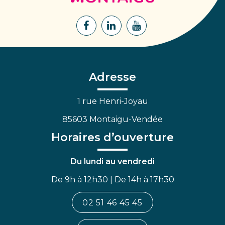
Montaigu
Lien
Lien
Lien
vers
vers
vers
le
le
la
compte
compte
chaîne
Facebook
Linkedin
Youtube
Adresse
1 rue Henri-Joyau
85603 Montaigu-Vendée
Horaires d’ouverture
Du lundi au vendredi
De 9h à 12h30 | De 14h à 17h30
02 51 46 45 45