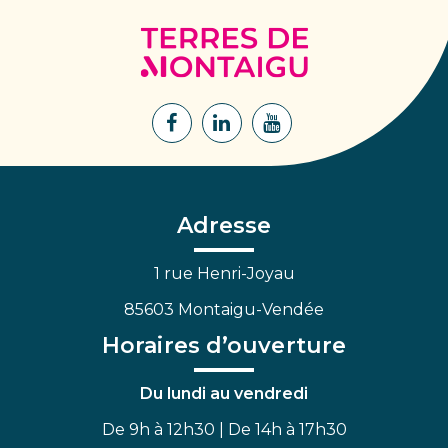
Terres
de
Montaigu
Lien
Lien
Lien
vers
vers
vers
le
le
la
compte
compte
chaîne
Facebook
Linkedin
Youtube
Adresse
1 rue Henri-Joyau
85603 Montaigu-Vendée
Horaires d’ouverture
Du lundi au vendredi
De 9h à 12h30 | De 14h à 17h30