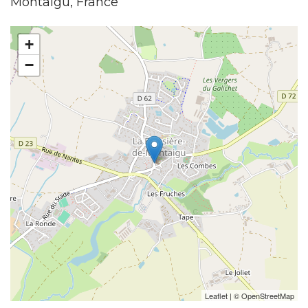
Montaigu, France
+
−
Leaflet
| ©
OpenStreetMap