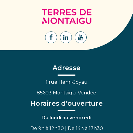
Terres
de
Montaigu
Lien
Lien
Lien
vers
vers
vers
le
le
la
compte
compte
chaîne
Facebook
Linkedin
Youtube
Adresse
1 rue Henri-Joyau
85603 Montaigu-Vendée
Horaires d’ouverture
Du lundi au vendredi
De 9h à 12h30 | De 14h à 17h30