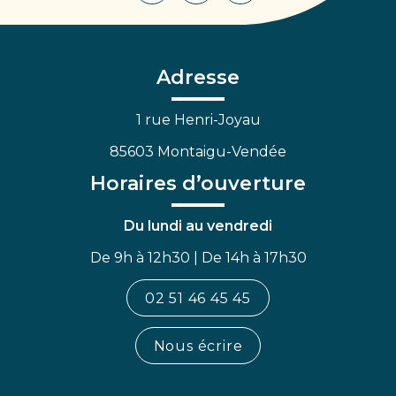
vers
vers
vers
le
le
la
compte
compte
chaîne
Facebook
Linkedin
Youtube
Adresse
1 rue Henri-Joyau
85603 Montaigu-Vendée
Horaires d’ouverture
Du lundi au vendredi
De 9h à 12h30 | De 14h à 17h30
02 51 46 45 45
Nous écrire