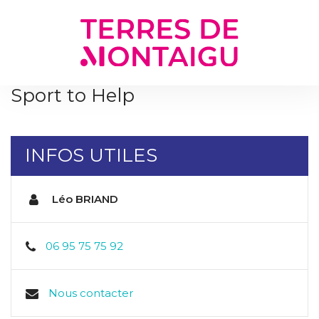
Gestion des traceurs
Sport to Help
INFOS UTILES
Léo BRIAND
06 95 75 75 92
Nous contacter