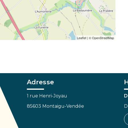
Leaflet
| ©
OpenStreetMap
Adresse
H
1 rue Henri-Joyau
D
85603 Montaigu-Vendée
D