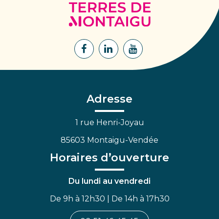
Terres
de
Montaigu
Lien
Lien
Lien
vers
vers
vers
le
le
la
compte
compte
chaîne
Facebook
Linkedin
Youtube
Adresse
1 rue Henri-Joyau
85603 Montaigu-Vendée
Horaires d’ouverture
Du lundi au vendredi
De 9h à 12h30 | De 14h à 17h30