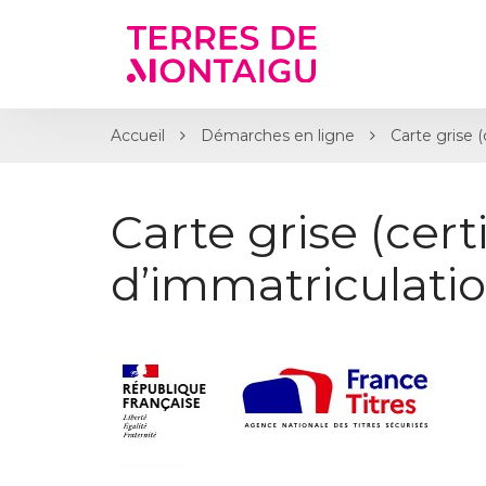
Gestion des traceurs
Accueil
Démarches en ligne
Carte grise (
Carte grise (certi
d’immatriculatio