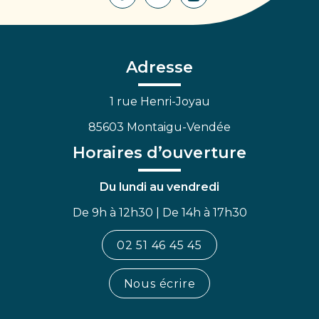
Lien
Lien
Lien
vers
vers
vers
le
le
la
compte
compte
chaîne
Facebook
Linkedin
Youtube
Adresse
1 rue Henri-Joyau
85603 Montaigu-Vendée
Horaires d’ouverture
Du lundi au vendredi
De 9h à 12h30 | De 14h à 17h30
02 51 46 45 45
Nous écrire