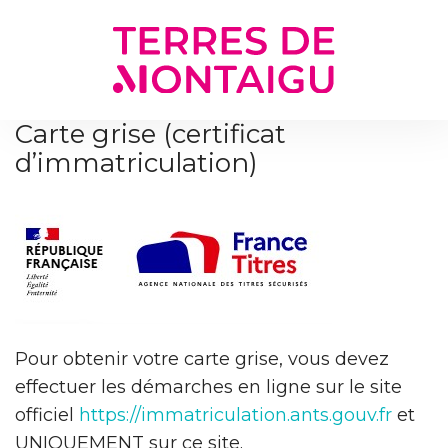
Gestion des traceurs
Carte grise (certificat
d’immatriculation)
Pour obtenir votre carte grise, vous devez
effectuer les démarches en ligne sur le site
officiel
https://immatriculation.ants.gouv.fr
et
UNIQUEMENT sur ce site.