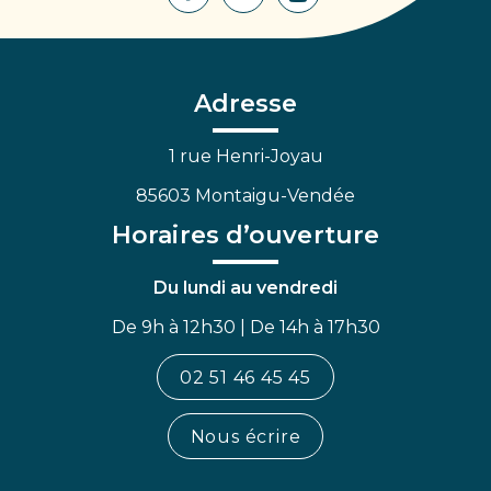
Lien
Lien
Lien
vers
vers
vers
le
le
la
compte
compte
chaîne
Facebook
Linkedin
Youtube
Adresse
1 rue Henri-Joyau
85603 Montaigu-Vendée
Horaires d’ouverture
Du lundi au vendredi
De 9h à 12h30 | De 14h à 17h30
02 51 46 45 45
Nous écrire