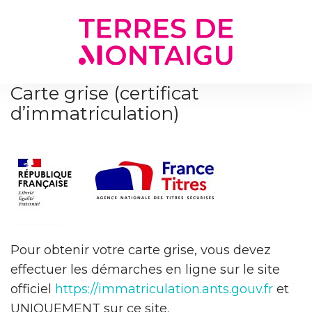
Gestion des traceurs
Carte grise (certificat
d’immatriculation)
Pour obtenir votre carte grise, vous devez
effectuer les démarches en ligne sur le site
officiel
https://immatriculation.ants.gouv.fr
et
UNIQUEMENT sur ce site.