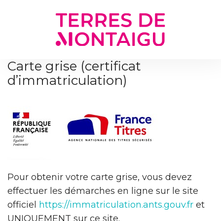
Gestion des traceurs
Carte grise (certificat
d’immatriculation)
Pour obtenir votre carte grise, vous devez
effectuer les démarches en ligne sur le site
officiel
https://immatriculation.ants.gouv.fr
et
UNIQUEMENT sur ce site.