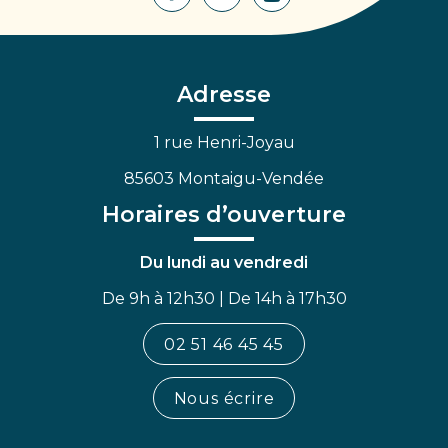
Lien
Lien
Lien
vers
vers
vers
le
le
la
compte
compte
chaîne
Facebook
Linkedin
Youtube
Adresse
1 rue Henri-Joyau
85603 Montaigu-Vendée
Horaires d’ouverture
Du lundi au vendredi
De 9h à 12h30 | De 14h à 17h30
02 51 46 45 45
Nous écrire