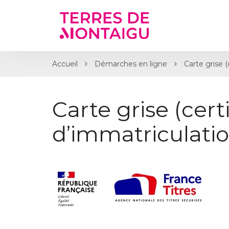
Gestion des traceurs
Accueil
Démarches en ligne
Carte grise (
Carte grise (certi
d’immatriculatio