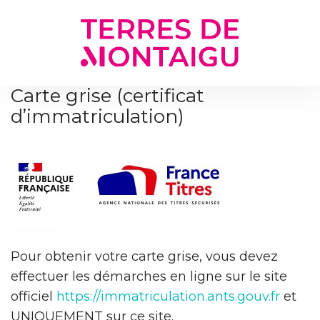
Gestion des traceurs
Carte grise (certificat
d’immatriculation)
Pour obtenir votre carte grise, vous devez
effectuer les démarches en ligne sur le site
officiel
https://immatriculation.ants.gouv.fr
et
UNIQUEMENT sur ce site.