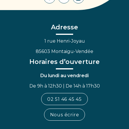
Lien
Lien
Lien
vers
vers
vers
le
le
la
compte
compte
chaîne
Facebook
Linkedin
Youtube
Adresse
1 rue Henri-Joyau
85603 Montaigu-Vendée
Horaires d’ouverture
Du lundi au vendredi
De 9h à 12h30 | De 14h à 17h30
02 51 46 45 45
Nous écrire