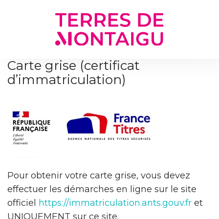
Gestion des traceurs
Carte grise (certificat
d’immatriculation)
Pour obtenir votre carte grise, vous devez
effectuer les démarches en ligne sur le site
officiel
https://immatriculation.ants.gouv.fr
et
UNIQUEMENT sur ce site.