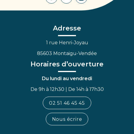
Lien
Lien
Lien
vers
vers
vers
le
le
la
compte
compte
chaîne
Facebook
Linkedin
Youtube
Adresse
1 rue Henri-Joyau
85603 Montaigu-Vendée
Horaires d’ouverture
Du lundi au vendredi
De 9h à 12h30 | De 14h à 17h30
02 51 46 45 45
Nous écrire