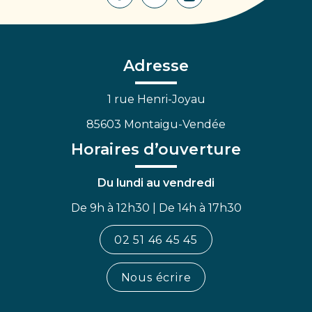
Lien
Lien
Lien
vers
vers
vers
le
le
la
compte
compte
chaîne
Facebook
Linkedin
Youtube
Adresse
1 rue Henri-Joyau
85603 Montaigu-Vendée
Horaires d’ouverture
Du lundi au vendredi
De 9h à 12h30 | De 14h à 17h30
02 51 46 45 45
Nous écrire