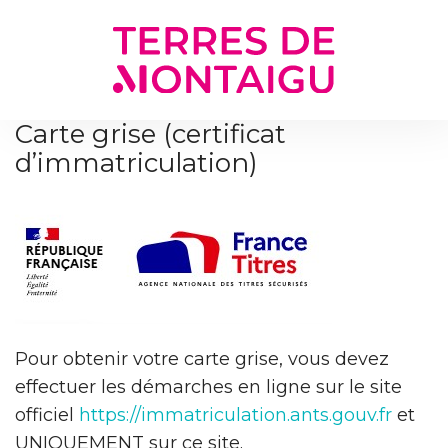
Gestion des traceurs
Carte grise (certificat
d’immatriculation)
Pour obtenir votre carte grise, vous devez
effectuer les démarches en ligne sur le site
officiel
https://immatriculation.ants.gouv.fr
et
UNIQUEMENT sur ce site.