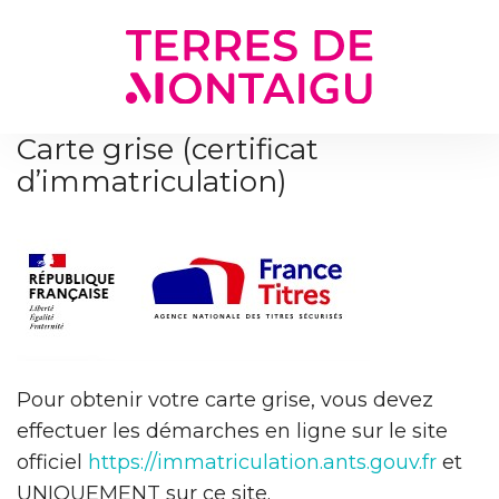
Gestion des traceurs
Carte grise (certificat
d’immatriculation)
Pour obtenir votre carte grise, vous devez
effectuer les démarches en ligne sur le site
officiel
https://immatriculation.ants.gouv.fr
et
UNIQUEMENT sur ce site.