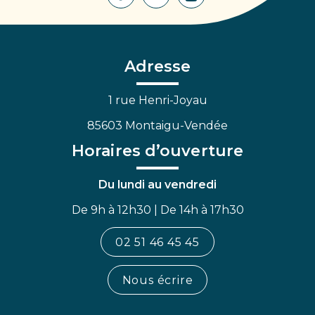
Lien
Lien
Lien
vers
vers
vers
le
le
la
compte
compte
chaîne
Facebook
Linkedin
Youtube
Adresse
1 rue Henri-Joyau
85603 Montaigu-Vendée
Horaires d’ouverture
Du lundi au vendredi
De 9h à 12h30 | De 14h à 17h30
02 51 46 45 45
Nous écrire