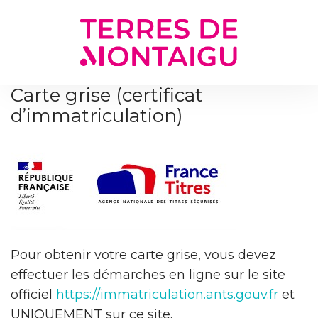
Gestion des traceurs
Carte grise (certificat
d’immatriculation)
Pour obtenir votre carte grise, vous devez
effectuer les démarches en ligne sur le site
officiel
https://immatriculation.ants.gouv.fr
et
UNIQUEMENT sur ce site.