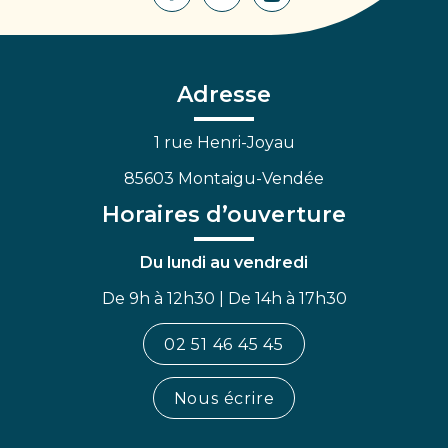
Lien
Lien
Lien
vers
vers
vers
le
le
la
compte
compte
chaîne
Facebook
Linkedin
Youtube
Adresse
1 rue Henri-Joyau
85603 Montaigu-Vendée
Horaires d’ouverture
Du lundi au vendredi
De 9h à 12h30 | De 14h à 17h30
02 51 46 45 45
Nous écrire