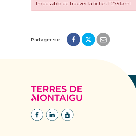
Impossible de trouver la fiche : F2751.xml
Partager sur :
Terres
de
Montaigu
Lien
Lien
Lien
vers
vers
vers
le
le
la