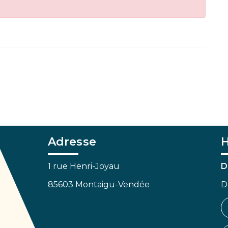
Adresse
H
1 rue Henri-Joyau
D
85603 Montaigu-Vendée
D