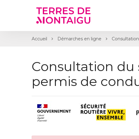
Gestion des traceurs
Accueil
Démarches en ligne
Consultation
Consultation du 
permis de condu