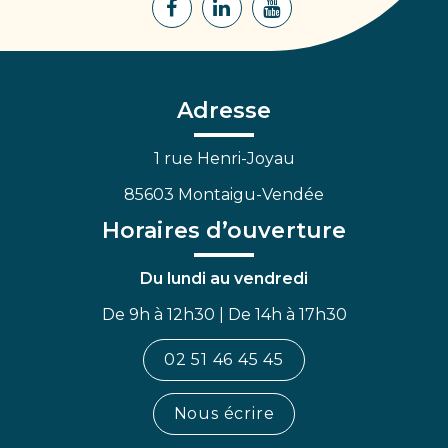
Lien
Lien
Lien
vers
vers
vers
le
le
la
compte
compte
chaîne
Facebook
Linkedin
Youtube
Adresse
1 rue Henri-Joyau
85603 Montaigu-Vendée
Horaires d’ouverture
Du lundi au vendredi
De 9h à 12h30 | De 14h à 17h30
02 51 46 45 45
Nous écrire