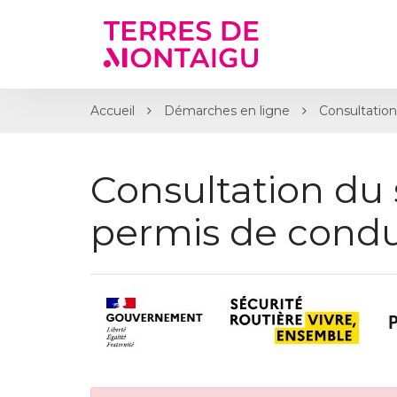
Gestion des traceurs
Accueil
Démarches en ligne
Consultation
Consultation du 
permis de condu