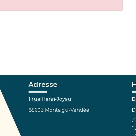
Adresse
H
1 rue Henri-Joyau
D
85603 Montaigu-Vendée
D