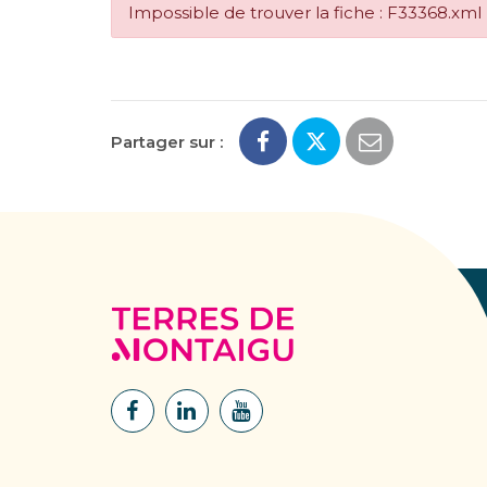
Impossible de trouver la fiche : F33368.xml
Partager sur :
Terres
de
Montaigu
Lien
Lien
Lien
vers
vers
vers
le
le
la