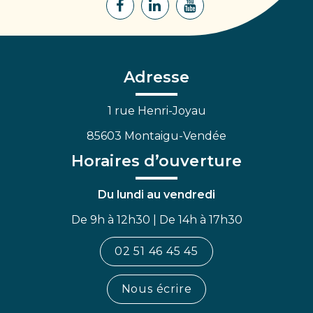
Lien
Lien
Lien
vers
vers
vers
le
le
la
compte
compte
chaîne
Facebook
Linkedin
Youtube
Adresse
1 rue Henri-Joyau
85603 Montaigu-Vendée
Horaires d’ouverture
Du lundi au vendredi
De 9h à 12h30 | De 14h à 17h30
02 51 46 45 45
Nous écrire