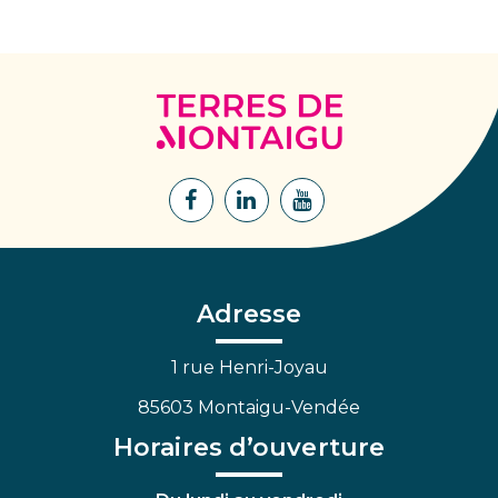
Terres
de
Montaigu
Lien
Lien
Lien
vers
vers
vers
le
le
la
compte
compte
chaîne
Facebook
Linkedin
Youtube
Adresse
1 rue Henri-Joyau
85603 Montaigu-Vendée
Horaires d’ouverture