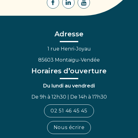
Lien
Lien
Lien
vers
vers
vers
le
le
la
compte
compte
chaîne
Facebook
Linkedin
Youtube
Adresse
1 rue Henri-Joyau
85603 Montaigu-Vendée
Horaires d’ouverture
Du lundi au vendredi
De 9h à 12h30 | De 14h à 17h30
02 51 46 45 45
Nous écrire