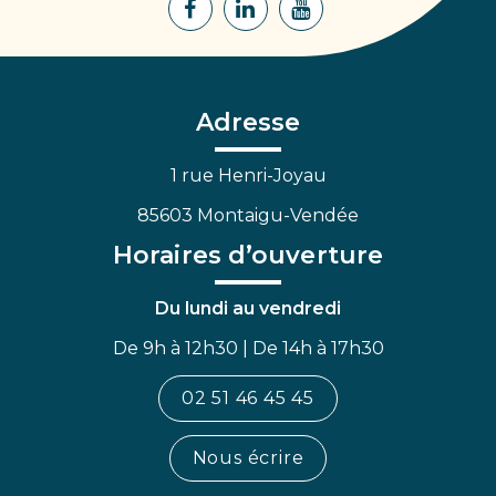
Lien
Lien
Lien
vers
vers
vers
le
le
la
compte
compte
chaîne
Facebook
Linkedin
Youtube
Adresse
1 rue Henri-Joyau
85603 Montaigu-Vendée
Horaires d’ouverture
Du lundi au vendredi
De 9h à 12h30 | De 14h à 17h30
02 51 46 45 45
Nous écrire